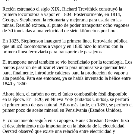
Recién estrenado el siglo XIX, Richard Trevithick construyó la
primera locomotora a vapor en 1804. Posteriormente, en 1814,
Georges Stephenson la retomaría y mejoraría para usarla en las
minas. Resultó exitosa, al punto de poder transportar ocho vagones
de 30 toneladas a una velocidad de siete kilómetros por hora.
En 1825, Stephenson inauguró la primera línea ferroviaria pública
que utilizó locomotoras a vapor y en 1830 hizo lo mismo con la
primera línea ferroviaria para transporte de pasajeros.
El transporte naval también se vio beneficiado por la tecnología. Los
barcos pasaron de utilizar el viento para impulsarse a quemar leña
para, finalmente, introducir calderas para la producción de vapor a
alta presión. Para ese entonces, ya se había inventado la hélice entre
1840 y 1860.
Ahora bien, el carbón no era el único combustible fósil disponible
en la época. En 1820, en Nueva York (Estados Unidos), se perforó
el primer pozo de gas natural. Años más tarde, en 1850, se perforó el
primer pozo de aceite mineral en Pensilvania (Estados Unidos).
El conocimiento seguía en su apogeo. Hans Christian Oersted hizo
el descubrimiento más importante en la historia de la electricidad.
Oersted observó que existe una relación entre electricidad y