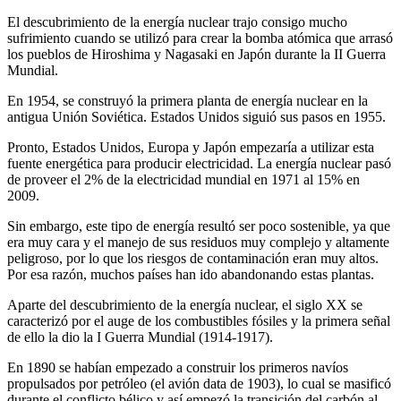
El descubrimiento de la energía nuclear trajo consigo mucho
sufrimiento cuando se utilizó para crear la bomba atómica que arrasó
los pueblos de Hiroshima y Nagasaki en Japón durante la II Guerra
Mundial.
En 1954, se construyó la primera planta de energía nuclear en la
antigua Unión Soviética. Estados Unidos siguió sus pasos en 1955.
Pronto, Estados Unidos, Europa y Japón empezaría a utilizar esta
fuente energética para producir electricidad. La energía nuclear pasó
de proveer el 2% de la electricidad mundial en 1971 al 15% en
2009.
Sin embargo, este tipo de energía resultó ser poco sostenible, ya que
era muy cara y el manejo de sus residuos muy complejo y altamente
peligroso, por lo que los riesgos de contaminación eran muy altos.
Por esa razón, muchos países han ido abandonando estas plantas.
Aparte del descubrimiento de la energía nuclear, el siglo XX se
caracterizó por el auge de los combustibles fósiles y la primera señal
de ello la dio la I Guerra Mundial (1914-1917).
En 1890 se habían empezado a construir los primeros navíos
propulsados por petróleo (el avión data de 1903), lo cual se masificó
durante el conflicto bélico y así empezó la transición del carbón al