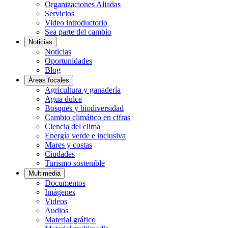
Organizaciones Aliadas
Servicios
Video introductorio
Sea parte del cambio
Noticias
Noticias
Oportunidades
Blog
Áreas focales
Agricultura y ganadería
Agua dulce
Bosques y biodiversidad
Cambio climático en cifras
Ciencia del clima
Energía verde e inclusiva
Mares y costas
Ciudades
Turismo sostenible
Multimedia
Documentos
Imágenes
Videos
Audios
Material gráfico