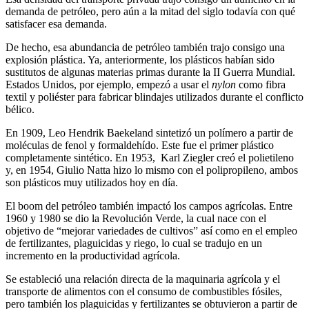
demanda de petróleo, pero aún a la mitad del siglo todavía con qué
satisfacer esa demanda.
De hecho, esa abundancia de petróleo también trajo consigo una
explosión plástica. Ya, anteriormente, los plásticos habían sido
sustitutos de algunas materias primas durante la II Guerra Mundial.
Estados Unidos, por ejemplo, empezó a usar el
nylon
como fibra
textil y poliéster para fabricar blindajes utilizados durante el conflicto
bélico.
En 1909, Leo Hendrik Baekeland sintetizó un polímero a partir de
moléculas de fenol y formaldehído. Este fue el primer plástico
completamente sintético. En 1953, Karl Ziegler creó el polietileno
y, en 1954, Giulio Natta hizo lo mismo con el polipropileno, ambos
son plásticos muy utilizados hoy en día.
El boom del petróleo también impactó los campos agrícolas. Entre
1960 y 1980 se dio la Revolución Verde, la cual nace con el
objetivo de “mejorar variedades de cultivos” así como en el empleo
de fertilizantes, plaguicidas y riego, lo cual se tradujo en un
incremento en la productividad agrícola.
Se estableció una relación directa de la maquinaria agrícola y el
transporte de alimentos con el consumo de combustibles fósiles,
pero también los plaguicidas y fertilizantes se obtuvieron a partir de