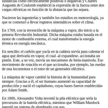
sustancias como eléctricamente positivas o negativas y Charles
Augustin de Coulomb estableció la expresión de la fuerza entre dos
cargas eléctricas en función de la distancia que las separa.
Nacieron las ingenierías y también los estudios en meteorología, ya
que se comenzó a llevar registros sistemáticos sobre el clima.
En 1769, con la invención de la máquina a vapor, dio inicio a la
primera Revolución Industrial. Dicha máquina estaba basada en el
motor de combustión externa, el cual transformaba la energía
térmica en energía mecánica.
En sencillo: el carbón que yacía en la caldera servía para calentar el
agua que derivaría en vapor, el cual -al expandirse- accionaba un
pistón. Este, a su vez, movía un mecanismo de biela-manivela. Ese
movimiento de rotación es el que accionaba, por ejemplo, las ruedas
de una locomotora o el rotor de un generador eléctrico.
La máquina de vapor cambió la historia de la humanidad para
siempre. Gracias a él, el ser humano aumentó su capacidad de
producción y nació el capitalismo, cuyas bases fueron establecidas
por Adam Smith.
En 1800, Alessandro Volta inventó la pila eléctrica que sería la
precursora de la batería eléctrica, mientras que William Murdock
ingenió un sistema de alumbrado con gas.