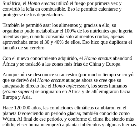
Suráfrica, el
Homo erectus
utilizó el fuego por primera vez y
convirtió la leña en combustible. Eso le permitió calentarse y
protegerse de los depredadores.
También le permitió asar los alimentos y, gracias a ello, su
organismo pudo metabolizar el 100% de los nutrientes que ingería,
mientras que, cuando consumía solo alimentos crudos, apenas
aprovechaba entre el 30 y 40% de ellos. Eso hizo que duplicara el
tamaño de su cerebro.
Con el nuevo conocimiento adquirido, el
Homo erectus
abandonó
África y se trasladó a las zonas más frías de China y Europa.
Aunque aún se desconoce su ancestro (por mucho tiempo se creyó
que se derivó del
Homo erectus
aunque ahora se cree que su
antepasado directo fue el
Homo antecessor
), los seres humanos
(
Homo sapiens
) se originaron en África y de allí emigraron hacia
Europa y Asia.
Hace 120.000 años, las condiciones climáticas cambiaron en el
planeta favoreciendo un periodo glaciar, también conocido como
Würm. Al final de ese periodo, y conforme el clima iba siendo más
cálido, el ser humano empezó a plantar tubérculos y algunas hierbas.