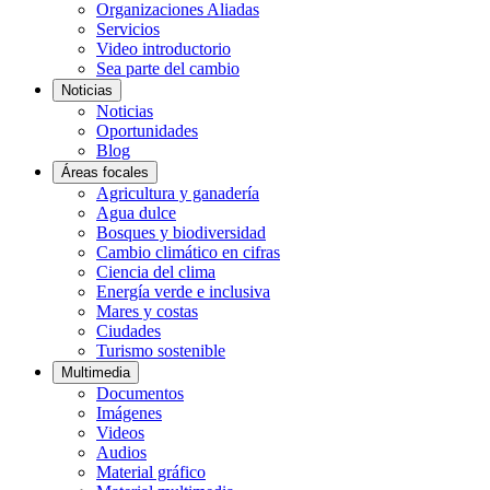
Organizaciones Aliadas
Servicios
Video introductorio
Sea parte del cambio
Noticias
Noticias
Oportunidades
Blog
Áreas focales
Agricultura y ganadería
Agua dulce
Bosques y biodiversidad
Cambio climático en cifras
Ciencia del clima
Energía verde e inclusiva
Mares y costas
Ciudades
Turismo sostenible
Multimedia
Documentos
Imágenes
Videos
Audios
Material gráfico