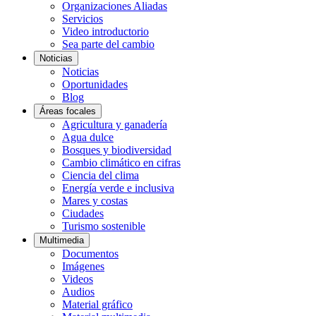
Organizaciones Aliadas
Servicios
Video introductorio
Sea parte del cambio
Noticias
Noticias
Oportunidades
Blog
Áreas focales
Agricultura y ganadería
Agua dulce
Bosques y biodiversidad
Cambio climático en cifras
Ciencia del clima
Energía verde e inclusiva
Mares y costas
Ciudades
Turismo sostenible
Multimedia
Documentos
Imágenes
Videos
Audios
Material gráfico